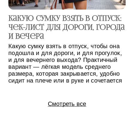
Какую сумку взять в отпуск:
С
чек-лист для дороги, города
ра
и вечера
м
Какую сумку взять в отпуск, чтобы она
Су
подошла и для дороги, и для прогулок,
за
и для вечернего выхода? Практичный
пр
вариант — лёгкая модель среднего
не
размера, которая закрывается, удобно
ос
сидит на плече или в руке и сочетается
по
минимум с тремя комплектами одежды.
вс
Если конструкция позволяет менять
бр
ручки и внутренний вкладыш, одну
ид
Смотреть все
основу проще адаптировать под разные
мо
[…]
и 
вк