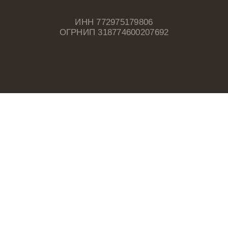
ИНН 772975179806
ОГРНИП 318774600207692