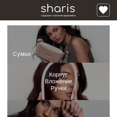
/*'); background-size: cover; background-repeat:no-repeat; ">*/ /* */
Классик Мини
Луна
Полумесяц
Сумки
Солнце
Корпус
Вложение
Ручки