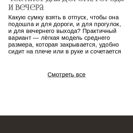
и вечера
м
Какую сумку взять в отпуск, чтобы она
Су
подошла и для дороги, и для прогулок,
за
и для вечернего выхода? Практичный
пр
вариант — лёгкая модель среднего
не
размера, которая закрывается, удобно
ос
сидит на плече или в руке и сочетается
по
минимум с тремя комплектами одежды.
вс
Если конструкция позволяет менять
бр
ручки и внутренний вкладыш, одну
ид
Смотреть все
основу проще адаптировать под разные
мо
[…]
и 
вк