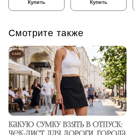
Купить
Купить
Смотрите также
Какую сумку взять в отпуск:
С
чек-лист для дороги, города
ра