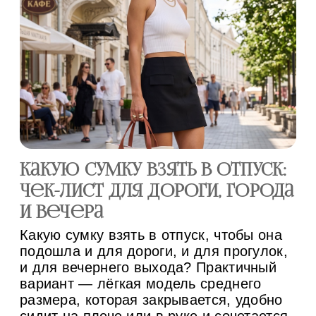
Какую сумку взять в отпуск:
С
чек-лист для дороги, города
ра
и вечера
м
Какую сумку взять в отпуск, чтобы она
Су
подошла и для дороги, и для прогулок,
за
и для вечернего выхода? Практичный
пр
вариант — лёгкая модель среднего
не
размера, которая закрывается, удобно
ос