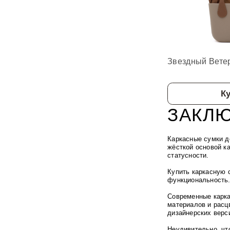
Звездный Вете
К
ЗАКЛ
Каркасные сумки д
жёсткой основой к
статусности.
Купить каркасную 
функциональность
Современные карк
материалов и расц
дизайнерских верс
Неудивительно, чт