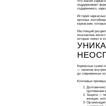
Что значит каркас
поддерживает форм
содержимого, карк
История каркасных
прочных контейнер
каркасами, которы
Настоящий расцвет
изысканные аксесс
которые лежат в о
УНИК
НЕОС
Каркасные сумки о
— наличие внутрен
до современных ко
Ключевые преимущ
Долговечнос
протяжении в
Защита — тв
женщин, кот
Организация