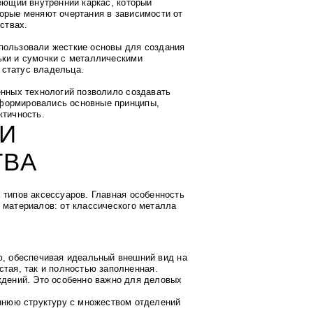
меющий внутренний каркас, который
торые меняют очертания в зависимости от
ствах.
спользовали жесткие основы для создания
ьки и сумочки с металлическими
 статус владельца.
енных технологий позволило создавать
сформировались основные принципы,
ктичность.
И
ТВА
 типов аксессуаров. Главная особенность
 материалов: от классического металла
, обеспечивая идеальный внешний вид на
стая, так и полностью заполненная.
дений. Это особенно важно для деловых
ннюю структуру с множеством отделений