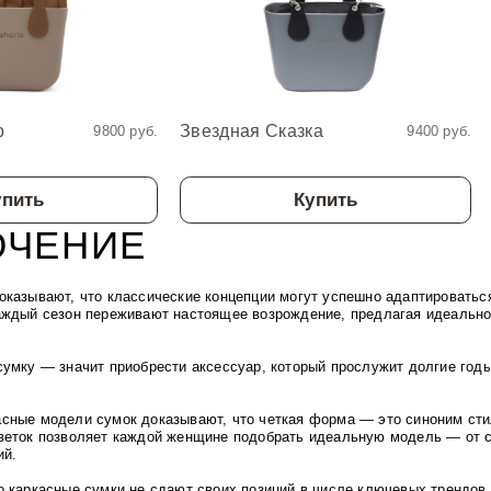
р
Звездная Сказка
9800 руб.
9400 руб.
упить
Купить
ЮЧЕНИЕ
оказывают, что классические концепции могут успешно адаптировать
аждый сезон переживают настоящее возрождение, предлагая идеальное
сумку — значит приобрести аксессуар, который прослужит долгие год
.
асные модели сумок доказывают,
что четкая форма — это синоним сти
веток позволяет каждой женщине подобрать идеальную модель — от
ий.
о каркасные сумки не сдают своих позиций в числе ключевых трендов