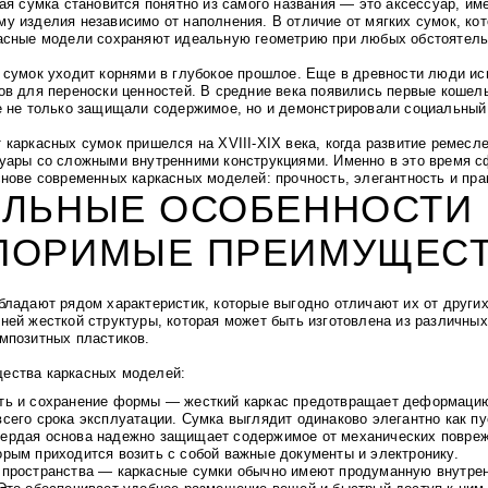
ная сумка становится понятно из самого названия — это аксессуар, и
у изделия независимо от наполнения. В отличие от мягких сумок, ко
асные модели сохраняют идеальную геометрию при любых обстоятель
 сумок уходит корнями в глубокое прошлое. Еще в древности люди и
ов для переноски ценностей. В средние века появились первые кошел
е не только защищали содержимое, но и демонстрировали социальный
 каркасных сумок пришелся на XVIII-XIX века, когда развитие ремесл
уары со сложными внутренними конструкциями. Именно в это время 
снове современных каркасных моделей: прочность, элегантность и пра
АЛЬНЫЕ ОСОБЕННОСТИ 
ПОРИМЫЕ ПРЕИМУЩЕС
бладают рядом характеристик, которые выгодно отличают их от других
ней жесткой структуры, которая может быть изготовлена из различных
мпозитных пластиков.
ества каркасных моделей:
ть и сохранение формы — жесткий каркас предотвращает деформацию
сего срока эксплуатации. Сумка выглядит одинаково элегантно как пу
ердая основа надежно защищает содержимое от механических повреж
орым приходится возить с собой важные документы и электронику.
 пространства — каркасные сумки обычно имеют продуманную внутре