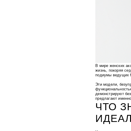
В мире женских ак
жизнь, покоряя се
подиумы ведущих f
Эти модели, безуп
функциональностью
демонстрируют без
предлагают именно
ЧТО З
ИДЕА