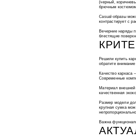
(черный, коричнев
брючным костюмом,
Casual-образы мож
контрастирует с р
Вечерние наряды п
блестящие поверхн
КРИТ
Решили купить кар
обратите внимание
Качество каркаса 
Современные компо
Материал внешней 
качественная экок
Размер модели дол
крупная сумка мож
непропорционально
Важна функциональ
АКТУА