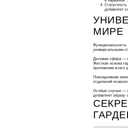
и карманов.
Статусность
добавляет с
УНИВ
МИРЕ
Функциональность 
универсальными сп
Деловая сфера — к
Жесткая основа га
протяжении всего р
Повседневная жизн
отделений позволя
Особые случаи — э
добавляет образу 
СЕКРЕ
ГАРД