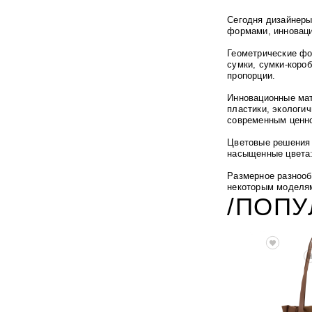
Сегодня дизайнеры
формами, инновац
Геометрические фо
сумки, сумки-коро
пропорции.
Инновационные мат
пластики, экологи
современным ценн
Цветовые решения 
насыщенные цвета:
Размерное разнооб
некоторым моделям
/ПОП