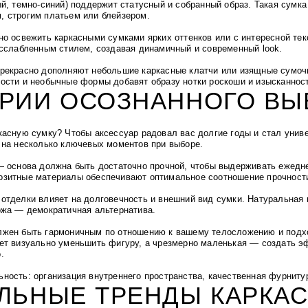
ый, темно-синий) поддержит статусный и собранный образ. Такая сумк
 строгим платьем или блейзером.
но освежить каркасными сумками ярких оттенков или с интересной тек
асслабленным стилем, создавая динамичный и современный look.
рекрасно дополняют небольшие каркасные клатчи или изящные сумоч
ости и необычные формы добавят образу нотки роскоши и изысканнос
ЕРИИ ОСОЗНАННОГО ВЫ
касную сумку? Чтобы аксессуар радовал вас долгие годы и стал уни
 на несколько ключевых моментов при выборе.
— основа должна быть достаточно прочной, чтобы выдерживать ежедне
зитные материалы обеспечивают оптимальное соотношение прочности
отделки влияет на долговечность и внешний вид сумки. Натуральная
ожа — демократичная альтернатива.
жен быть гармоничным по отношению к вашему телосложению и подх
ет визуально уменьшить фигуру, а чрезмерно маленькая — создать э
.
ность: организация внутреннего пространства, качественная фурниту
ЛЬНЫЕ ТРЕНДЫ КАРКА