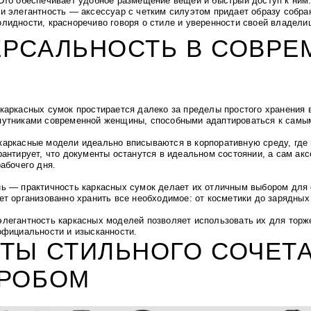
 Это обеспечивает удобное размещение вещей и быстрый доступ к ним
 и элегантность — аксессуар с четким силуэтом придает образу собра
олидности, красноречиво говоря о стиле и уверенности своей владели
ЕРСАЛЬНОСТЬ В СОВР
каркасных сумок простирается далеко за пределы простого хранения 
утниками современной женщины, способными адаптироваться к самы
аркасные модели идеально вписываются в корпоративную среду, где 
рантирует, что документы останутся в идеальном состоянии, а сам ак
абочего дня.
ь — практичность каркасных сумок делает их отличным выбором для
ет организованно хранить все необходимое: от косметики до зарядных
легантность каркасных моделей позволяет использовать их для торж
официальности и изысканности.
ТЫ СТИЛЬНОГО СОЧЕТ
ЕРОБОМ