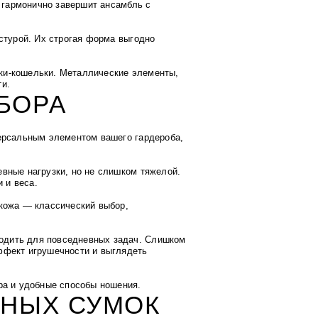
а гармонично завершит ансамбль с
стурой. Их строгая форма выгодно
ки-кошельки. Металлические элементы,
ти.
БОРА
версальным элементом вашего гардероба,
вные нагрузки, но не слишком тяжелой.
 и веса.
 кожа — классический выбор,
одить для повседневных задач.
Слишком
ффект игрушечности и выглядеть
ра и удобные способы ношения.
СНЫХ СУМОК