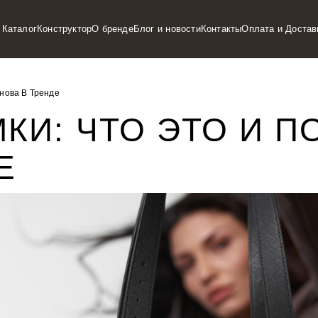
Каталог
Конструктор
О бренде
Блог и новости
Контакты
Оплата и Достав
нова В Тренде
КИ: ЧТО ЭТО И П
Е