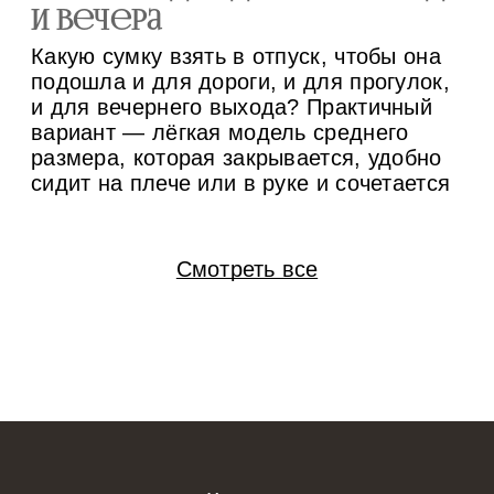
и вечера
м
Какую сумку взять в отпуск, чтобы она
Су
подошла и для дороги, и для прогулок,
за
и для вечернего выхода? Практичный
пр
вариант — лёгкая модель среднего
не
размера, которая закрывается, удобно
ос
сидит на плече или в руке и сочетается
по
минимум с тремя комплектами одежды.
вс
Если конструкция позволяет менять
бр
ручки и внутренний вкладыш, одну
ид
Смотреть все
основу проще адаптировать под разные
мо
[…]
и 
вк