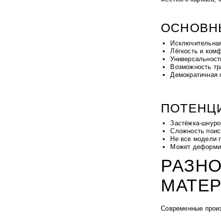
ОСНОВН
Исключительная
Лёгкость и ком
Универсальност
Возможность тр
Демократичная 
ПОТЕНЦ
Застёжка-шнуро
Сложность поис
Не все модели п
Может деформир
РАЗН
МАТЕ
Современные произ