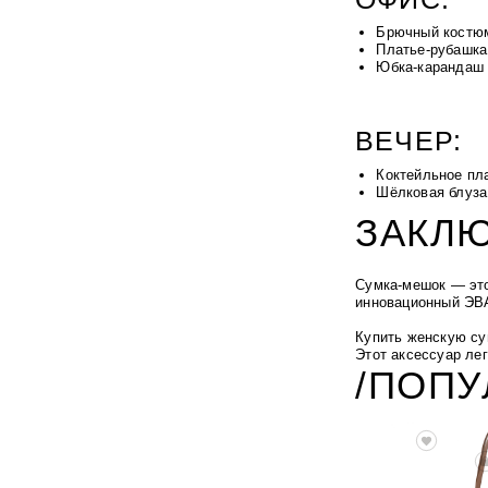
Брючный костюм
Платье-рубашка
Юбка-карандаш 
ВЕЧЕР:
Коктейльное пл
Шёлковая блуза
ЗАКЛ
Сумка-мешок — это
инновационный ЭВА
Купить женскую су
Этот аксессуар ле
/ПОП