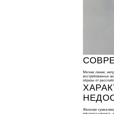
СОВР
Мягкие линии, неп
востребованных ак
образы от расслабл
ХАРАК
НЕДО
Женская сумка-меш
жёсткого каркаса, 