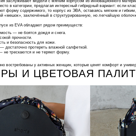
ия заслуживают модели с мягким корпусом из инновационного матери
есто в категории, предлагая интересный гибридный вариант: если кла
ют форму содержимого, то корпус из ЭВА, оставаясь мягким и гибким
ный «мешок», заключённый в структурированную, но легчайшую оболочк
пусе из EVA обладают рядом преимуществ:
мость — не боятся дождя и снега.
сокой прочности.
ть и безопасность для кожи.
 — достаточно протереть влажной салфеткой.
— не трескаются и не теряют форму.
нно востребованы у активных женщин, которые ценят комфорт и униве
РЫ И ЦВЕТОВАЯ ПАЛИТ