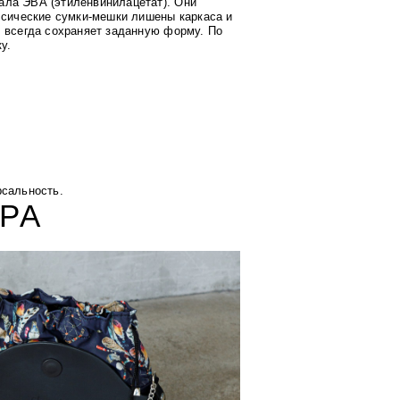
ала ЭВА (этиленвинилацетат). Они
ссические сумки-мешки лишены каркаса и
, всегда сохраняет заданную форму. По
у.
рсальность.
РА