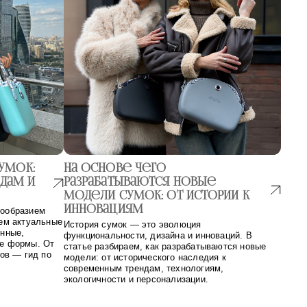
умок:
На основе чего
ндам и
разрабатываются новые
модели сумок: от истории к
инновациям
нообразием
аем актуальные
История сумок — это эволюция
енные,
функциональности, дизайна и инноваций. В
е формы. От
статье разбираем, как разрабатываются новые
гов — гид по
модели: от исторического наследия к
современным трендам, технологиям,
экологичности и персонализации.