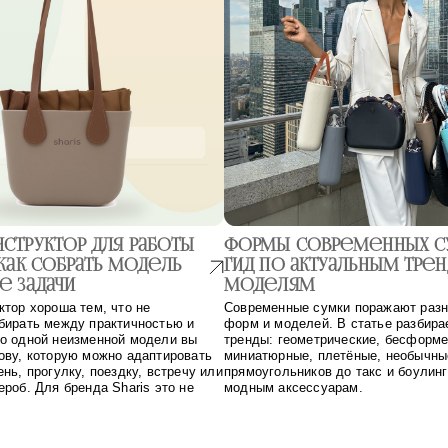
структор для работы
Формы современных с
 как собрать модель
гид по актуальным тре
е задачи
моделям
ктор хороша тем, что не
Современные сумки поражают раз
бирать между практичностью и
форм и моделей. В статье разбир
о одной неизменной модели вы
тренды: геометрические, бесформ
ову, которую можно адаптировать
миниатюрные, плетёные, необычны
нь, прогулку, поездку, встречу или
прямоугольников до такс и боулин
ероб. Для бренда Sharis это не
модным аксессуарам.
 идея, а понятный сценарий: одна
енять настроение, вместимость и
цент за счет ручек, вкладышей и