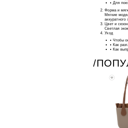
• Для пое
Форма и мяг
Мягкие моде
аккуратного 
Цвет и сезон
Светлая эко
Уход
• Чтобы о
• Как раз
• Как вып
/ПОП