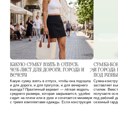
Какую сумку взять в отпуск:
Сумка-кон
чек-лист для дороги, города и
и города:
вечера
под разны
Какую сумку взять в отпуск, чтобы она подошла
Сумка-констру
и для дороги, и для прогулок, и для вечернего
заставляет вы
выхода? Практичный вариант — лёгкая модель
стилем. Вмест
среднего размера, которая закрывается, удобно
получаете осн
сидит на плече или в руке и сочетается минимум
под рабочий де
с тремя комплектами одежды. Если конструкция
сезонный гард
позволяет менять ручки и внутренний вкладыш,
просто модная
одну основу проще адаптировать под разные […]
сумка может м
визуальный ак