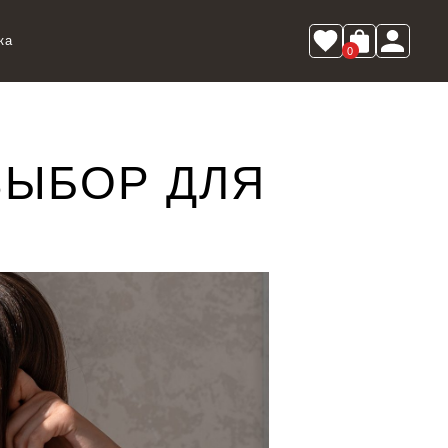
ка
0
ВЫБОР ДЛЯ