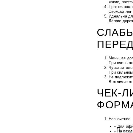
яркие, паст
Практичност
Экокожа легч
Идеальна дл
Лёгкие доро
СЛАБЫ
ПЕРЕД
Меньшая дол
При очень ак
Чувствитель
При сильном
Не подлежит
В отличие о
ЧЕК-Л
ФОРМА
Назначение
• Для офи
• На кажд