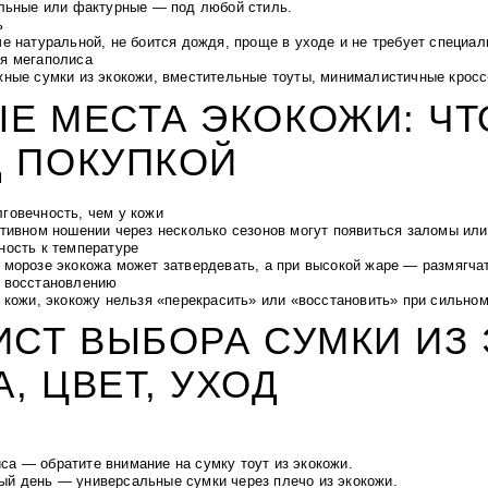
ельные или фактурные — под любой стиль.
ь
е натуральной, не боится дождя, проще в уходе и не требует специал
я мегаполиса
жные сумки из экокожи, вместительные тоуты, минималистичные кросс
Е МЕСТА ЭКОКОЖИ: ЧТ
 ПОКУПКОЙ
говечность
, чем у кожи
тивном ношении через несколько сезонов могут появиться заломы или
ность к температуре
 морозе экокожа может затвердевать, а при высокой жаре — размягча
 восстановлению
т кожи, экокожу нельзя «перекрасить» или «восстановить» при сильно
ИСТ ВЫБОРА СУМКИ ИЗ
, ЦВЕТ, УХОД
са — обратите внимание на сумку тоут из экокожи.
ый день — универсальные сумки через плечо из экокожи.