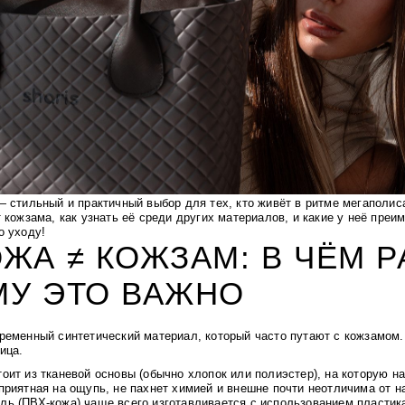
 стильный и практичный выбор для тех, кто живёт в ритме мегаполиса
 кожзама, как узнать её среди других материалов, и какие у неё пре
о уходу!
ЖА ≠ КОЖЗАМ: В ЧЁМ Р
МУ ЭТО ВАЖНО
ременный синтетический материал, который часто путают с кожзамом
ица.
тоит из тканевой основы (обычно хлопок или полиэстер), на которую 
приятная на ощупь, не пахнет химией и внешне почти неотличима от н
ь (ПВХ-кожа) чаще всего изготавливается с использованием пластика 