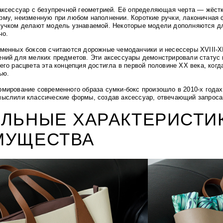
аксессуар с безупречной геометрией.
Её определяющая черта — жёстк
му, неизменную при любом наполнении. Короткие ручки, лаконичная 
дучком делают модель узнаваемой.
Некоторые модели дополняются д
чо.
менных боксов считаются дорожные чемоданчики и несессеры XVIII-X
ний для мелких предметов. Эти аксессуары демонстрировали статус 
его расцвета эта концепция достигла в первой половине XX века,
когд
тью.
мирование современного образа сумки-бокс произошло в 2010-х года
ыслили классические формы, создав аксессуар, отвечающий запроса
.
ЛЬНЫЕ ХАРАКТЕРИСТИ
МУЩЕСТВА