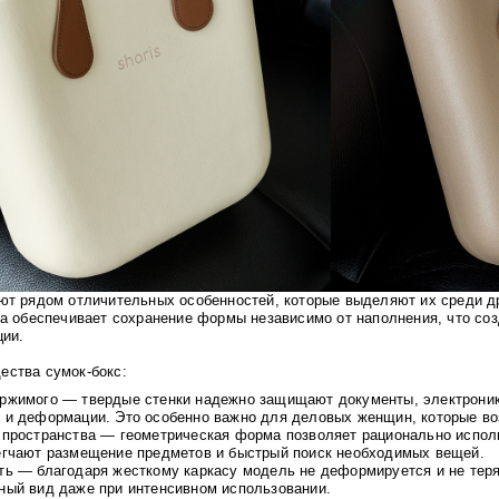
ют рядом отличительных особенностей, которые выделяют их среди др
ра обеспечивает сохранение формы независимо от наполнения, что со
ции.
ства сумок-бокс:
ржимого — твердые стенки надежно защищают документы, электроник
 и деформации. Это особенно важно для деловых женщин, которые воз
 пространства — геометрическая форма позволяет рационально исполь
егчают размещение предметов и быстрый поиск необходимых вещей.
сть —
благодаря жесткому каркасу модель не деформируется и не тер
ный вид даже при интенсивном использовании.