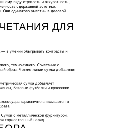
шнему виду строгость и аккуратность,
женность сдержанной эстетике.
и. Они одинаково уместны в деловой
ЧЕТАНИЯ ДЛЯ
а — в умении обыгрывать контрасты и
вого, темно-синего. Сочетание с
ый образ. Четкие линии сумки добавляют
ометрическая сумка добавляет
жинсы, базовые футболки и кроссовки
аксессуара гармонично вписывается в
браза.
 Сумки с металлической фурнитурой,
жая торжественный наряд.
БОРА