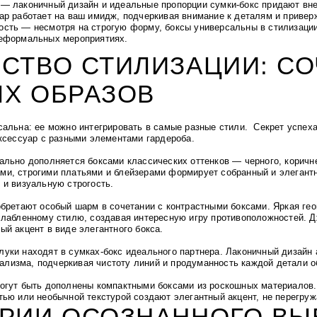
 — л
аконичный дизайн и идеальные пропорции сумки-бокс придают вне
уар работает на ваш имидж, подчеркивая внимание к деталям и привер
ость — несмотря на строгую форму, боксы универсальны в стилизаци
неформальных мероприятиях.
СТВО СТИЛИЗАЦИИ: СО
Х ОБРАЗОВ
сальна: ее можно интегрировать в самые разные стили.
Секрет успех
аксессуар с разными элементами гардероба.
ально дополняется боксами классических оттенков — черного, коричне
ми, строгими платьями и блейзерами
формирует собранный и элегантн
 и визуальную строгость.
обретают особый шарм в сочетании с контрастными боксами. Яркая ге
слабленному стилю, создавая интересную игру противоположностей. Д
ый акцент в виде элегантного бокса.
уки находят в сумках-бокс идеального партнера. Лаконичный дизайн 
изма, подчеркивая чистоту линий и продуманность каждой детали о
огут быть дополнены компактными боксами из роскошных материалов.
тью или необычной текстурой создают элегантный акцент, не перегру
ЕРИИ ОСОЗНАННОГО ВЫ