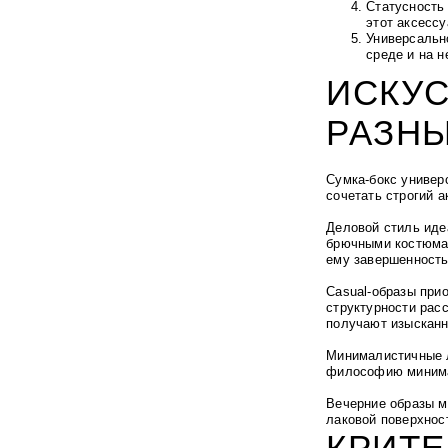
Статусность
этот аксесс
Универсальн
среде и на 
ИСКУС
РАЗНЫ
Сумка-бокс универ
сочетать строгий 
Деловой стиль иде
брючными костюма
ему завершенность
Casual-образы при
структурности рас
получают изысканн
Минималистичные л
философию минимал
Вечерние образы м
лаковой поверхнос
КРИТ