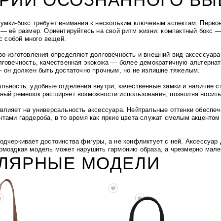
умки-бокс требует внимания к нескольким ключевым аспектам.
Первое
 — её размер. Ориентируйтесь на свой ритм жизни: компактный бокс 
 с собой много вещей.
во изготовления определяют долговечность и внешний вид аксессуара
лговечность, качественная экокожа — более демократичную альтерна
— он должен быть достаточно прочным, но не излишне тяжелым.
льность: удобные отделения внутри, качественные замки и наличие с
ый ремешок расширяет возможности использования, позволяя носить с
влияет на универсальность аксессуара. Нейтральные оттенки обеспе
тами гардероба, в то время как яркие цвета служат смелым акцентом
одчеркивает достоинства фигуры, а не конфликтует с ней. Аксессуар
омоздкая модель может нарушить гармонию образа, а чрезмерно мале
УЛЯРНЫЕ МОДЕЛИ