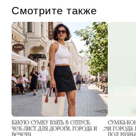
Смотрите также
Какую сумку взять в отпуск:
Сумка-кон
чек-лист для дороги, города и
и города:
вечера
под разны