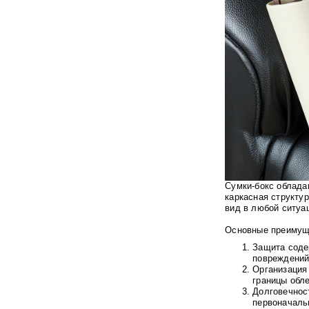
Сумки-бокс облада
каркасная структу
вид в любой ситуа
Основные преимуще
Защита соде
повреждений
Организация
границы обл
Долговечно
первоначаль