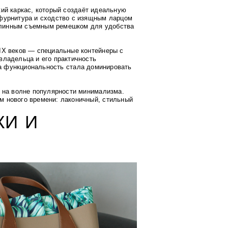
ий каркас, который создаёт идеальную
фурнитура и сходство с изящным ларцом
линным съемным ремешком для удобства
IX веков — специальные контейнеры с
владельца и его практичность
а функциональность стала доминировать
х на волне популярности минимализма.
м нового времени: лаконичный, стильный
КИ И