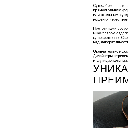
Сумка-бокс
—
это 
прямоугольную фор
или стильным сун
ношения через пле
Прототипами совре
множеством отделе
одновременно.
Сво
над декоративнос
Окончательное фор
Дизайнеры переосм
и функциональный
УНИКА
ПРЕИ