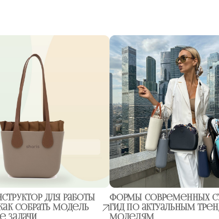
структор для работы
Формы современных с
 как собрать модель
гид по актуальным тре
е задачи
моделям