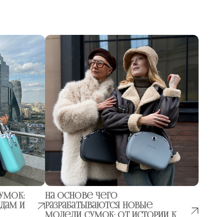
умок:
На основе чего
ндам и
разрабатываются новые
модели сумок: от истории к