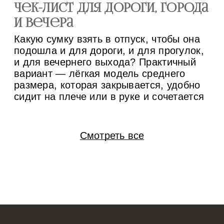
чек-лист для дороги, города
ра
и вечера
м
Какую сумку взять в отпуск, чтобы она
Су
подошла и для дороги, и для прогулок,
за
и для вечернего выхода? Практичный
пр
вариант — лёгкая модель среднего
не
размера, которая закрывается, удобно
ос
сидит на плече или в руке и сочетается
по
минимум с тремя комплектами одежды.
вс
Если конструкция позволяет менять
бр
ручки и внутренний вкладыш, одну
ид
Смотреть все
основу проще адаптировать под разные
мо
[…]
и 
вк