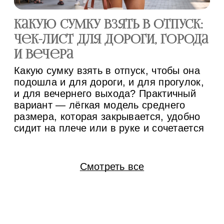
Какую сумку взять в отпуск:
С
чек-лист для дороги, города
ра
и вечера
м
Какую сумку взять в отпуск, чтобы она
Су
подошла и для дороги, и для прогулок,
за
и для вечернего выхода? Практичный
пр
вариант — лёгкая модель среднего
не
размера, которая закрывается, удобно
ос
сидит на плече или в руке и сочетается
по
минимум с тремя комплектами одежды.
вс
Если конструкция позволяет менять
бр
ручки и внутренний вкладыш, одну
ид
Смотреть все
основу проще адаптировать под разные
мо
[…]
и 
вк