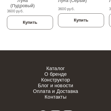
Луна
Луна (Серый)
(Пудровый)
3600 руб.
3
3600 руб.
Купить
Купить
Каталог
О бренде
Конструктор
Блог и новости
Оплата и Доставка
Контакты