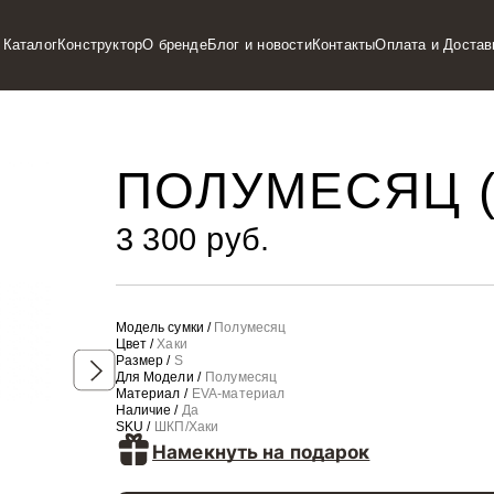
Каталог
Конструктор
О бренде
Блог и новости
Контакты
Оплата и Достав
ПОЛУМЕСЯЦ (
3 300 руб.
Модель сумки /
Полумесяц
Цвет /
Хаки
Размер /
S
Для Модели /
Полумесяц
Материал /
EVA-материал
Наличие /
Да
SKU /
ШКП/Хаки
Намекнуть на подарок