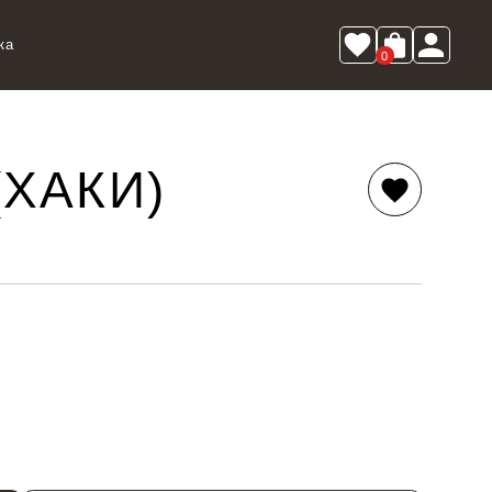
ка
0
ХАКИ)