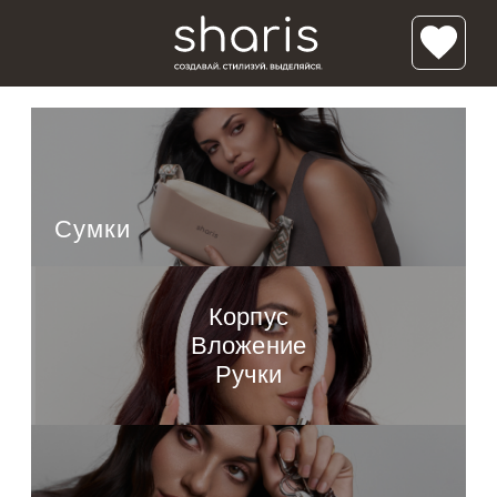
/*'); background-size: cover; background-repeat:no-repeat; ">*/ /* */
Классик Мини
Луна
Полумесяц
Сумки
Солнце
Корпус
Вложение
Ручки