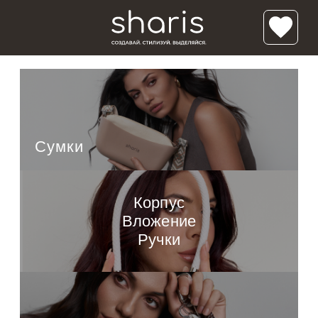
/*'); background-size: cover; background-repeat:no-repeat; ">*/ /* */
Классик Мини
Луна
Полумесяц
Сумки
Солнце
Корпус
Вложение
Ручки