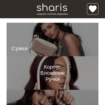
/*'); background-size: cover; background-repeat:no-repeat; ">*/ /* */
Классик Мини
Луна
Полумесяц
Сумки
Солнце
Корпус
Вложение
Ручки