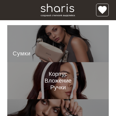
/*'); background-size: cover; background-repeat:no-repeat; ">*/ /* */
Классик Мини
Луна
Полумесяц
Сумки
Солнце
Корпус
Вложение
Ручки