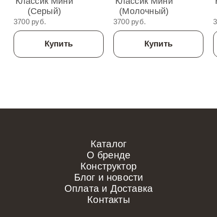
Классик Мини
Классик Мини
(Серый)
(Молочный)
3700 руб.
3700 руб.
3
Купить
Купить
Каталог
О бренде
Конструктор
Блог и новости
Оплата и Доставка
Контакты