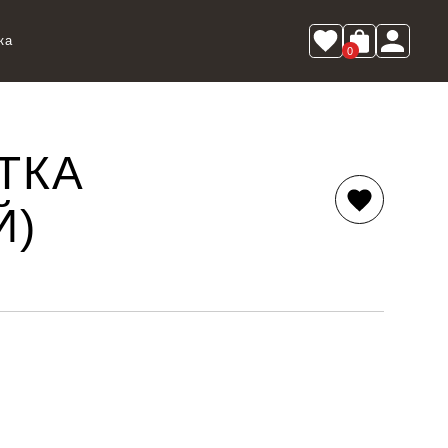
ка
0
ТКА
Й)