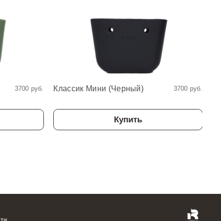
Классик Мини (Черный)
Кл
3700 руб.
3700 руб.
Купить
ти