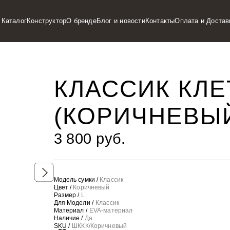
Каталог
Конструктор
О бренде
Блог и новости
Контакты
Оплата и Достав
КЛАССИК КЛЕ
(КОРИЧНЕВЫ
3 800 руб.
Модель сумки /
Классик
Цвет /
Коричневый
Размер /
L
Для Модели /
Классик
Материал /
EVA-материал
Наличие /
Да
SKU /
ШККК/Коричневый