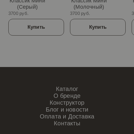
Классик Мини
Классик Мини
(Серый)
(Молочный)
3700 руб.
3700 руб.
3
Купить
Купить
Каталог
О бренде
Конструктор
Блог и новости
Оплата и Доставка
Контакты