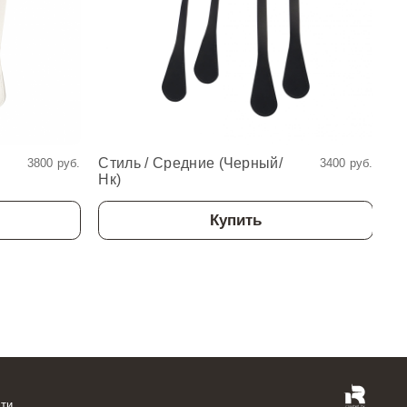
Стиль / Средние (Черный/
Ду
3800 руб.
3400 руб.
Нк)
Нк
Купить
ти