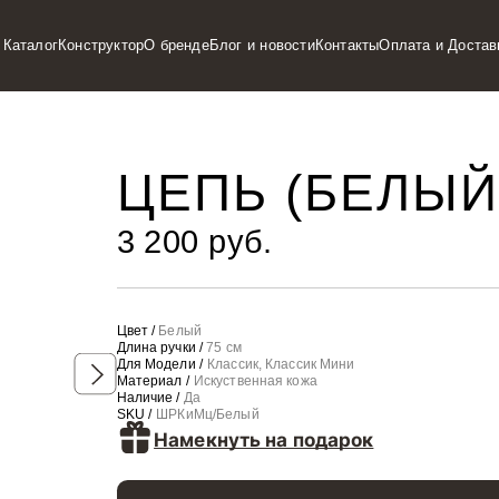
Каталог
Конструктор
О бренде
Блог и новости
Контакты
Оплата и Достав
ЦЕПЬ (БЕЛЫЙ
3 200 руб.
Цвет /
Белый
Длина ручки /
75 см
Для Модели /
Классик, Классик Мини
Материал /
Искуственная кожа
Наличие /
Да
SKU /
ШРКиМц/Белый
Намекнуть на подарок