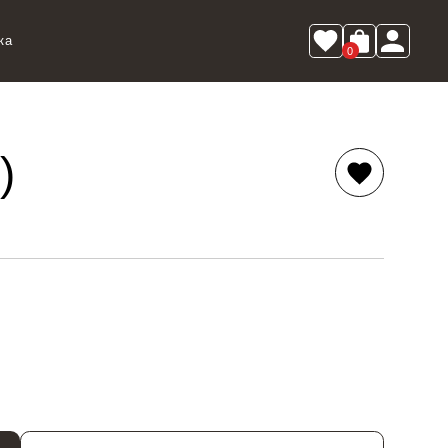
ка
0
)