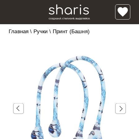
Главная
\
Ручки
\
Принт (Башня)