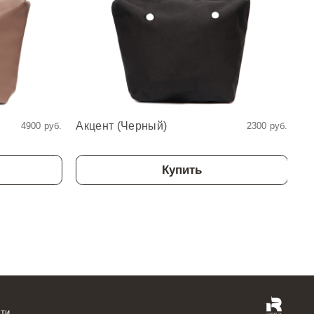
Акцент (Черный)
Ка
4900 руб.
2300 руб.
Купить
ти