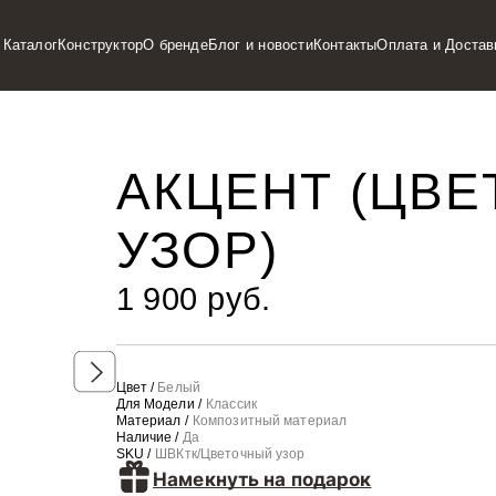
Каталог
Конструктор
О бренде
Блог и новости
Контакты
Оплата и Достав
АКЦЕНТ (ЦВ
УЗОР)
1 900 руб.
Цвет /
Белый
Для Модели /
Классик
Материал /
Композитный материал
Наличие /
Да
SKU /
ШВКтк/Цветочный узор
Намекнуть на подарок