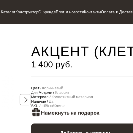
Каталог
Конструктор
О бренде
Блог и новости
Контакты
Оплата и Достав
АКЦЕНТ (КЛЕ
1 400 руб.
Цвет /
Коричневый
Для Модели /
Классик
Материал /
Композитный материал
Наличие /
Да
SKU /
ШВКтк/Клетка
Намекнуть на подарок