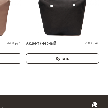
Акцент (Черный)
Ка
4900 руб.
2300 руб.
Купить
ти