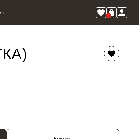
ка
0
ТКА)