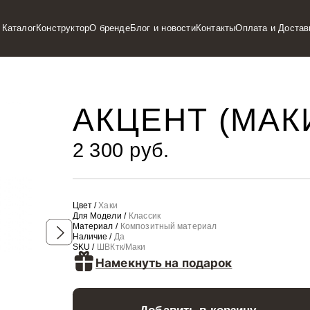
Каталог
Конструктор
О бренде
Блог и новости
Контакты
Оплата и Достав
АКЦЕНТ (МАК
2 300 руб.
Цвет /
Хаки
Для Модели /
Классик
Материал /
Композитный материал
Наличие /
Да
SKU /
ШВКтк/Маки
Намекнуть на подарок