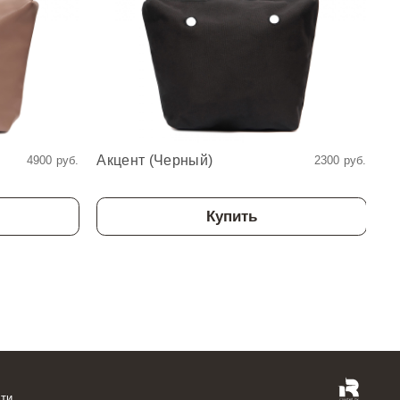
Акцент (Черный)
Ка
4900 руб.
2300 руб.
Купить
ти