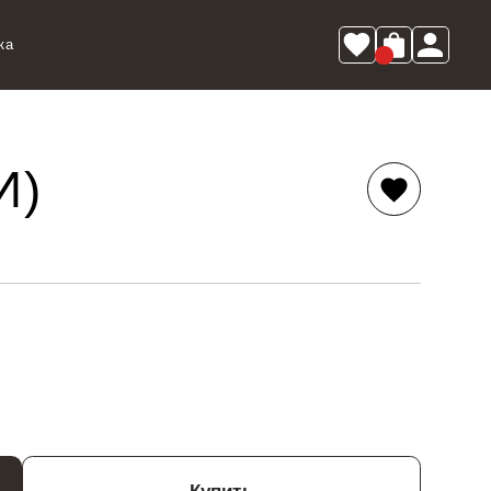
ка
0
И)