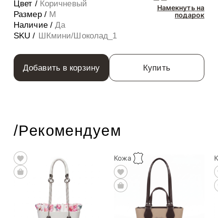
Цвет /
Коричневый
Намекнуть на
Размер /
M
подарок
Наличие /
Да
SKU /
ШКмини/Шоколад_1
Добавить в корзину
Купить
/Рекомендуем
Кожа