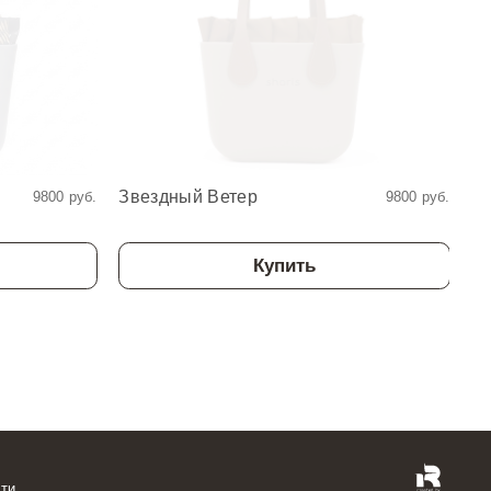
Звездный Ветер
З
9800 руб.
9800 руб.
Купить
ти