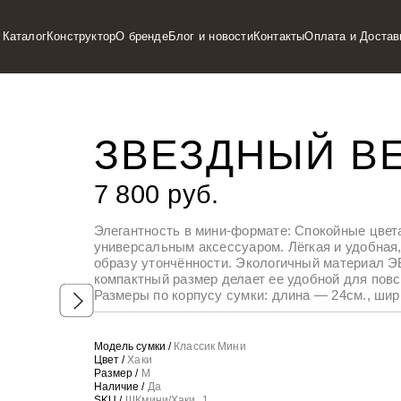
Каталог
Конструктор
О бренде
Блог и новости
Контакты
Оплата и Достав
ЗВЕЗДНЫЙ В
7 800 руб.
Элегантность в мини-формате: Спокойные цвет
универсальным аксессуаром. Лёгкая и удобная
образу утончённости. Экологичный материал ЭВ
компактный размер делает ее удобной для повс
Размеры по корпусу сумки: длина — 24см., шир
Модель сумки /
Классик Мини
Цвет /
Хаки
Размер /
M
Наличие /
Да
SKU /
ШКмини/Хаки_1