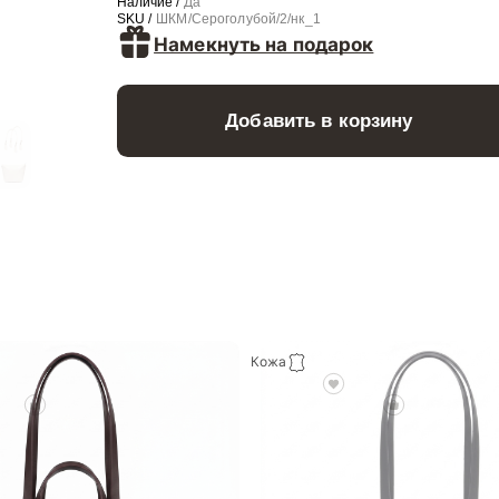
Наличие /
Да
SKU /
ШКМ/Сероголубой/2/нк_1
Намекнуть на подарок
Добавить в корзину
Кожа