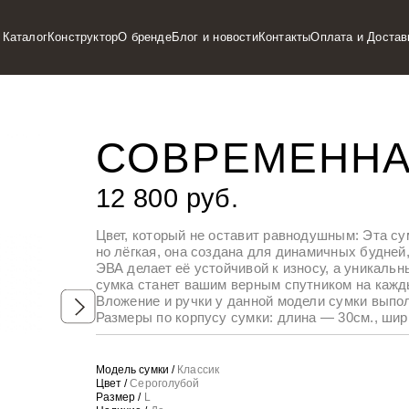
Каталог
Конструктор
О бренде
Блог и новости
Контакты
Оплата и Достав
СОВРЕМЕННА
12 800 руб.
Цвет, который не оставит равнодушным: Эта су
но лёгкая, она создана для динамичных будней
ЭВА делает её устойчивой к износу, а уникаль
сумка станет вашим верным спутником на кажд
Вложение и ручки у данной модели сумки выпо
Размеры по корпусу сумки: длина — 30см., шир
Модель сумки /
Классик
Цвет /
Сероголубой
Размер /
L