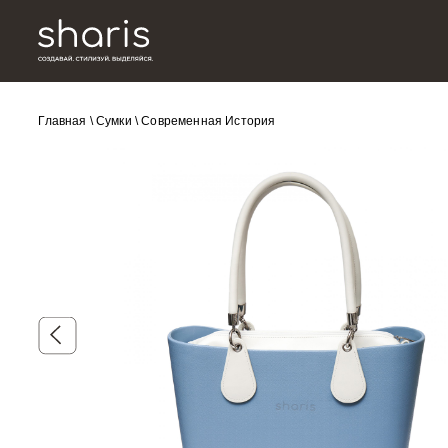
Главная
\
Сумки
\
Современная История