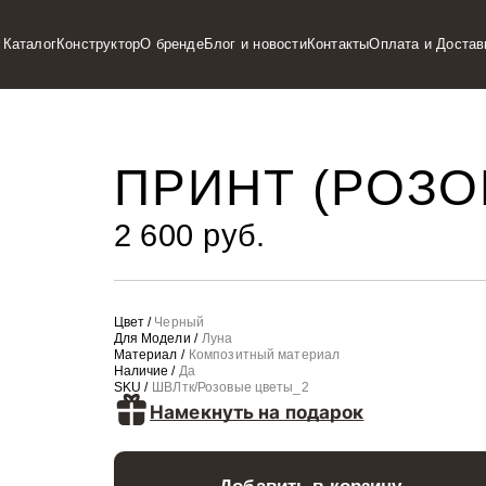
Каталог
Конструктор
О бренде
Блог и новости
Контакты
Оплата и Достав
ПРИНТ (РОЗО
2 600 руб.
Цвет /
Черный
Для Модели /
Луна
Материал /
Композитный материал
Наличие /
Да
SKU /
ШВЛтк/Розовые цветы_2
Намекнуть на подарок